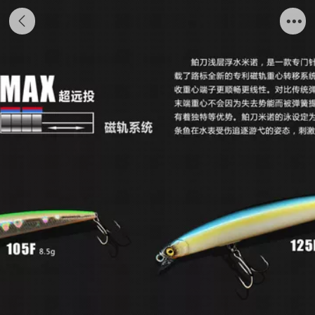
鲌刀105米诺