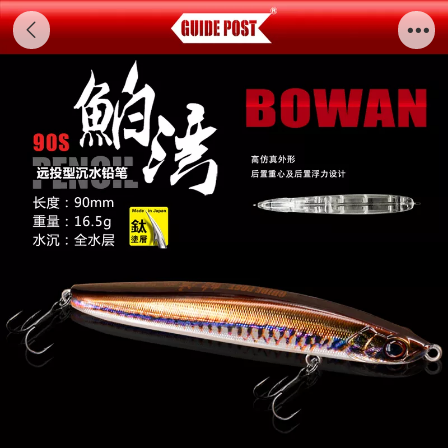
鲌湾90S